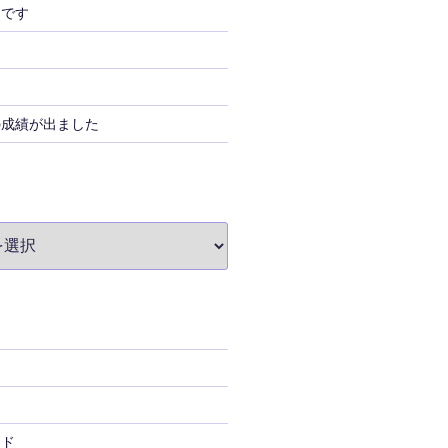
」です
の成績が出ました
ード