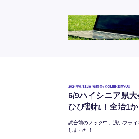
コ
ン
テ
ン
ツ
へ
ス
キ
ッ
プ
投
2024年6月11日
投稿者:
KOMEKEIRYUU
稿
6/9ハイシニア県
日:
ひび割れ！全治1か
試合前のノック中、浅いフライ
しまった！