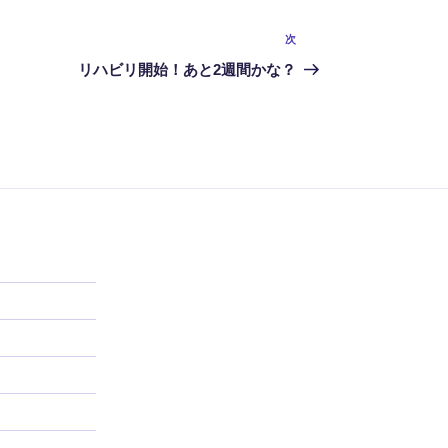
次
次
の
リハビリ開始！あと2週間かな？
投
稿