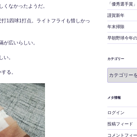
「優秀選手賞
しくなかったようだ。
謹賀新年
安打1四球1打点。ライトフライも惜しかっ
年末掃除
早朝野球今年
隔が広いらしい。
しい。
カテゴリー
カ
いする。
テ
ゴ
リ
ー
メタ情報
ログイン
投稿フィード
コメントフィ