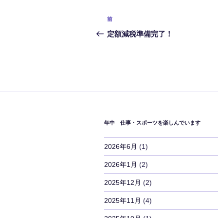
投
過
前
稿
去
定額減税準備完了！
の
ナ
投
ビ
稿
ゲ
ー
シ
年中 仕事・スポーツを楽しんでいます
ョ
2026年6月
(1)
ン
2026年1月
(2)
2025年12月
(2)
2025年11月
(4)