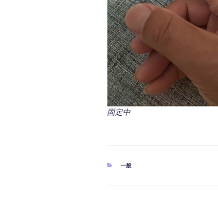
固定中
カ
一般
テ
ゴ
リ
ー