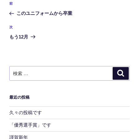
投
過
前
稿
去
このユニフォームから卒業
ナ
の
ビ
投
次
次
稿
ゲ
の
もう12月
投
ー
稿
シ
ョ
ン
検
検
索
索:
最近の投稿
久々の投稿です
「優秀選手賞」です
謹賀新年