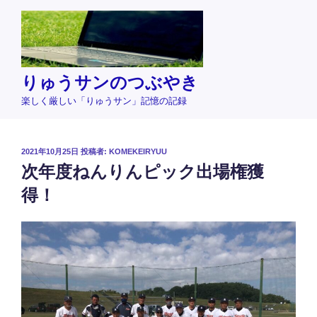
コ
ン
テ
ン
ツ
りゅうサンのつぶやき
へ
楽しく厳しい「りゅうサン」記憶の記録
ス
キ
ッ
投
2021年10月25日
投稿者:
KOMEKEIRYUU
プ
稿
次年度ねんりんピック出場権獲
日:
得！