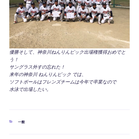
優勝そして、神奈川ねんりんピック出場権獲得おめでと
う！
サングラス外すの忘れた！
来年の神奈川
ねんりんピック
では、
ソフトボールはフレンズチームは今年で卒業なので
水泳で出場したい。
カ
一般
テ
ゴ
リ