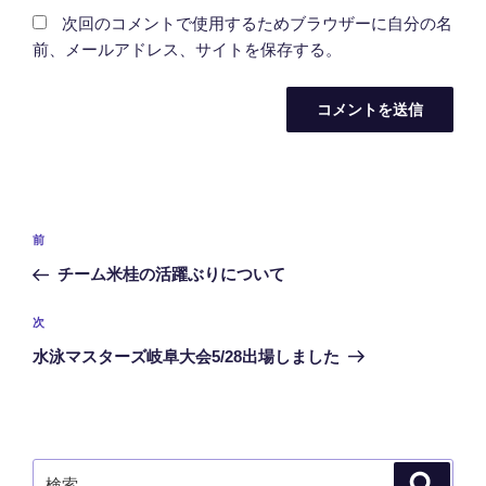
次回のコメントで使用するためブラウザーに自分の名
前、メールアドレス、サイトを保存する。
投
過
前
稿
去
チーム米桂の活躍ぶりについて
ナ
の
ビ
投
次
次
稿
ゲ
の
水泳マスターズ岐阜大会5/28出場しました
投
ー
稿
シ
ョ
ン
検
検