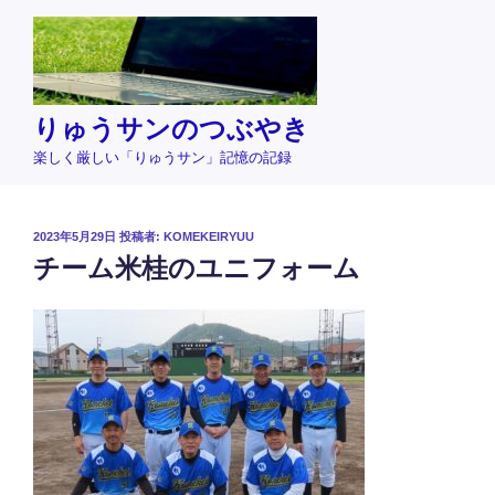
コ
ン
テ
ン
ツ
りゅうサンのつぶやき
へ
楽しく厳しい「りゅうサン」記憶の記録
ス
キ
ッ
投
2023年5月29日
投稿者:
KOMEKEIRYUU
プ
稿
チーム米桂のユニフォーム
日: