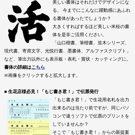
美しい書体はそれだけでデザインにな
る。 今までにこんなに躍動感にあふれ
る書体があったでしょうか？
大きくすればするほど美しい米桂の書
体を是非ご活用ください。
「山口楷書、筆楷書、並木シリーズ、
現代書、寄席文字、光悦行書、墨書体、アルファスクリプト」
など、筆出力以外にも表示板・表札・賞状・カッティングに。
書体の詳細は
こちら
※画像をクリックすると拡大します。
■ 生花店様必見！「もじ書き君！」で伝票発行
「もじ書き君！」で生花用名札を出力
出来るのは当たり前ですが、同じパソ
コンで違うソフトで伝票のプリントを
していませんか？
そこで「もじ書き君！」からの新提案