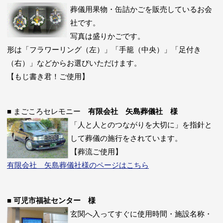
葬儀用果物・缶詰かごを販売しているお会
社です。
写真は盛りかごです。
形は「フラワーリング（左）」「手籠（中央）」「足付き
（右）」などからお選びいただけます。
【もじ書き君！ご使用】
■ まごころセレモニー
有限会社 矢島葬儀社 様
「人と人とのつながりを大切に」を指針と
して葬儀の施行をされています。
【葬流ご使用】
有限会社 矢島葬儀社様のページはこちら
■
可児市福祉センター 様
玄関へ入ってすぐに使用時間・施設名称・