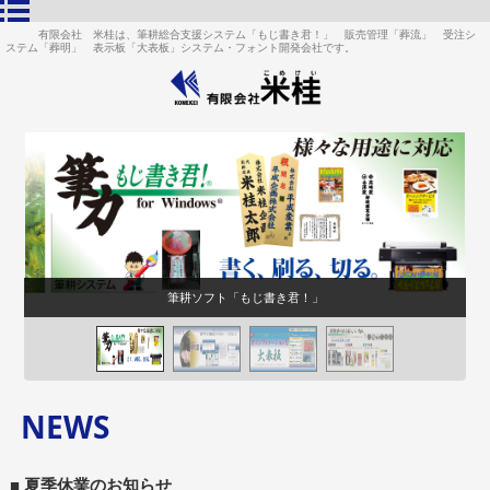
有限会社 米桂は、筆耕総合支援システム「もじ書き君！」 販売管理「葬流」 受注シ
ステム「葬明」 表示板「大表板」システム・フォント開発会社です。
筆耕ソフト「もじ書き君！」
NEWS
■ 夏季休業のお知らせ