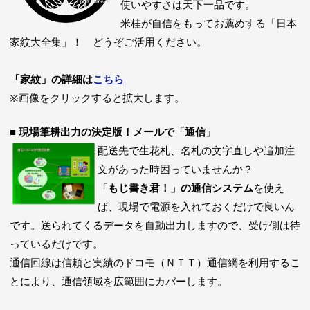
使いやすさは天下一品です。
米桂が自信をもってお薦めする「日本
家紋大全集」！ どうぞご活用ください。
「家紋」の詳細は
こちら
※画像をクリックすると拡大します。
■ 現場筆耕出力の決定版！メールで「通信」
配送先で生花札、名札の文字直しや追加注
文があった時困っていませんか？
「もじ書き君！」の通信システム
を使え
ば、現場で電源を入れておくだけで良いん
です。送られてくるデータを自動出力しますので、受け側は待
っているだけです。
通信回線は信頼と実績のドコモ（ＮＴＴ）通信網を利用するこ
とにより、通信領域を広範囲にカバーします。