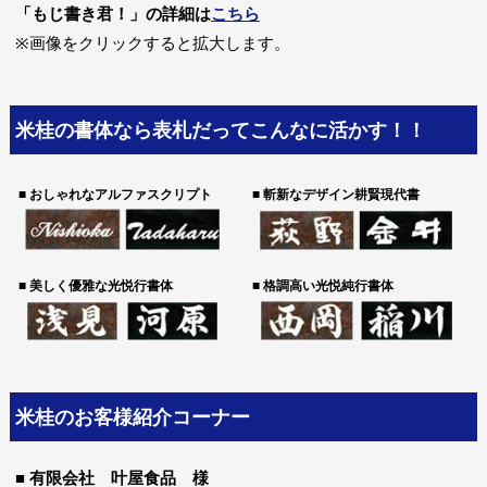
「もじ書き君！」の詳細は
こちら
※画像をクリックすると拡大します。
米桂の書体なら表札だってこんなに活かす！！
■ おしゃれなアルファスクリプト
■ 斬新なデザイン耕賢現代書
■ 美しく優雅な光悦行書体
■ 格調高い光悦純行書体
米桂のお客様紹介コーナー
■
有限会社 叶屋食品 様