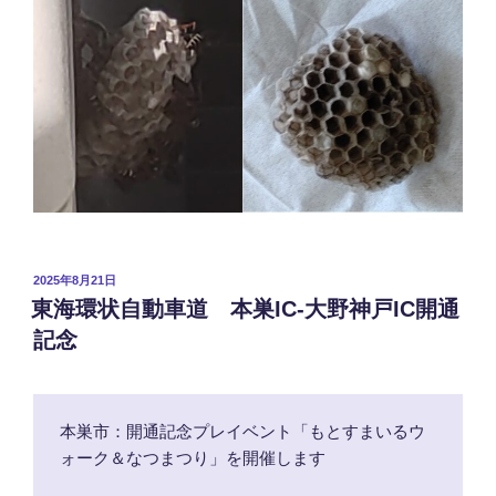
投
2025年8月21日
稿
東海環状自動車道 本巣IC-大野神戸IC開通
日:
記念
本巣市：開通記念プレイベント「もとすまいるウ
ォーク＆なつまつり」を開催します