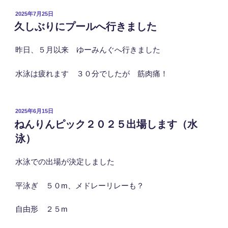
投
2025年7月25日
稿
久しぶりにプールへ行きました
日:
昨日、５月以来 ゆーみんぐへ行きました
水泳は疲れます ３０分でしたが 筋肉痛！
投
2025年6月15日
稿
ねんりんピック２０２５出場します（水
日:
泳）
水泳での出場が決定しました
平泳ぎ ５０m、メドレーリレーも？
自由形 ２５m