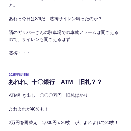
と。
あれっ今日は8/6だ 黙祷サイレン鳴ったのか？
隣のガリバーさんの駐車場での車載アラームは聞こえる
ので、サイレンも聞こえるはず
黙祷・・・
投
2025年8月5日
稿
あれれ、十〇銀行 ATM 旧札？？
日:
ATM引き出し 〇〇〇万円 旧札ばかり
よれよれが40％も！
2万円を両替え 1,000円ｘ20枚 が、よれよれで20枚！