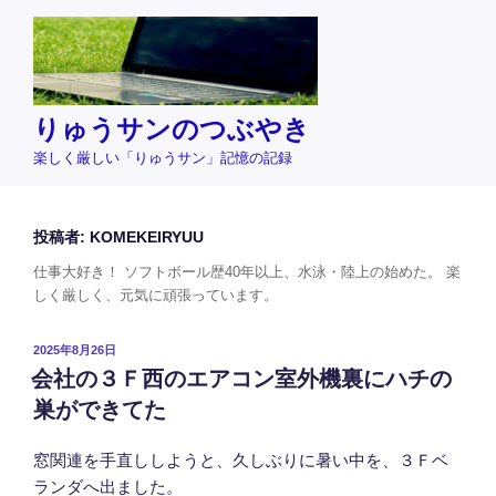
コ
ン
テ
ン
ツ
りゅうサンのつぶやき
へ
楽しく厳しい「りゅうサン」記憶の記録
ス
キ
ッ
投稿者:
KOMEKEIRYUU
プ
仕事大好き！ ソフトボール歴40年以上、水泳・陸上の始めた。 楽
しく厳しく、元気に頑張っています。
投
2025年8月26日
稿
会社の３Ｆ西のエアコン室外機裏にハチの
日:
巣ができてた
窓関連を手直ししようと、久しぶりに暑い中を、３Ｆベ
ランダへ出ました。