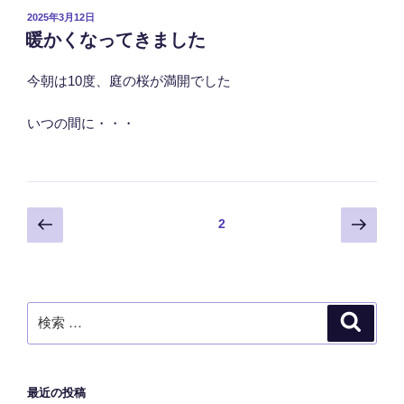
投
2025年3月12日
稿
暖かくなってきました
日:
今朝は10度、庭の桜が満開でした
いつの間に・・・
投
前
次
ページ
2
の
の
稿
ペ
ペ
の
ー
ー
ペ
ジ
ジ
検
検
ー
索
索:
ジ
送
最近の投稿
り