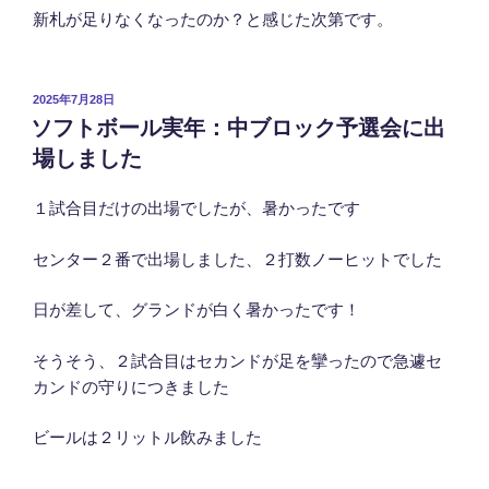
新札が足りなくなったのか？と感じた次第です。
投
2025年7月28日
稿
ソフトボール実年：中ブロック予選会に出
日:
場しました
１試合目だけの出場でしたが、暑かったです
センター２番で出場しました、２打数ノーヒットでした
日が差して、グランドが白く暑かったです！
そうそう、２試合目はセカンドが足を攣ったので急遽セ
カンドの守りにつきました
ビールは２リットル飲みました