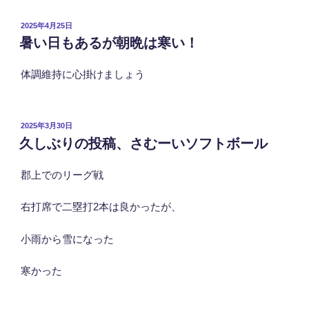
投
2025年4月25日
稿
暑い日もあるが朝晩は寒い！
日:
体調維持に心掛けましょう
投
2025年3月30日
稿
久しぶりの投稿、さむーいソフトボール
日:
郡上でのリーグ戦
右打席で二塁打2本は良かったが、
小雨から雪になった
寒かった