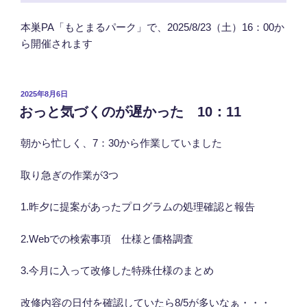
本巣PA「もとまるパーク」で、2025/8/23（土）16：00か
ら開催されます
投
2025年8月6日
稿
おっと気づくのが遅かった 10：11
日:
朝から忙しく、7：30から作業していました
取り急ぎの作業が3つ
1.昨夕に提案があったプログラムの処理確認と報告
2.Webでの検索事項 仕様と価格調査
3.今月に入って改修した特殊仕様のまとめ
改修内容の日付を確認していたら8/5が多いなぁ・・・