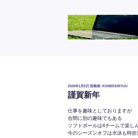
コ
ン
テ
ン
ツ
へ
ス
キ
ッ
プ
投
2026年1月6日
投稿者:
KOMEKEIRYUU
稿
謹賀新年
日:
仕事を趣味としておりますが
合間に別の趣味でもある
ソフトボールは4チームで楽し
今のシーズンオフは水泳も時折