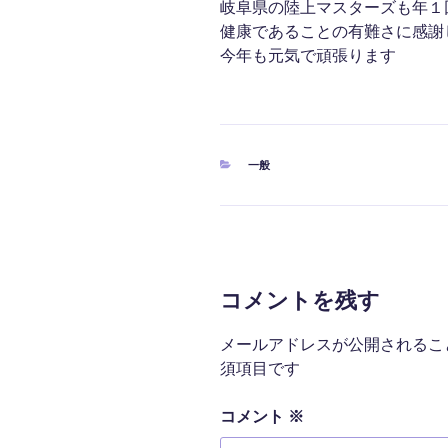
岐阜県の陸上マスターズも年１
健康であることの有難さに感謝
今年も元気で頑張ります
カ
一般
テ
ゴ
リ
ー
コメントを残す
メールアドレスが公開されるこ
須項目です
コメント
※