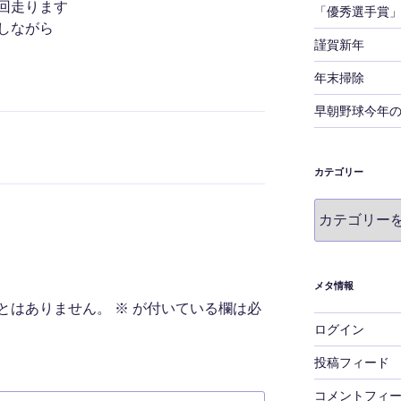
回走ります
「優秀選手賞
しながら
謹賀新年
年末掃除
早朝野球今年
カテゴリー
カ
テ
ゴ
リ
ー
メタ情報
とはありません。
※
が付いている欄は必
ログイン
投稿フィード
コメントフィ