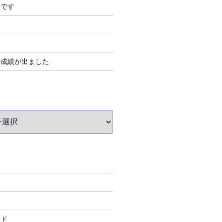
」です
の成績が出ました
ード