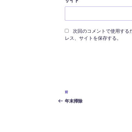
サイト
次回のコメントで使用する
レス、サイトを保存する。
投
過
前
稿
去
年末掃除
の
ナ
投
ビ
稿